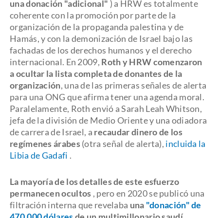
una donación "adicional"
) a HRW es totalmente
coherente con la promoción por parte de la
organización de la propaganda palestina y de
Hamás, y con la demonización de Israel bajo las
fachadas de los derechos humanos y el derecho
internacional. En 2009,
Roth y HRW comenzaron
a ocultar la lista completa de donantes de la
organización
, una de las primeras señales de alerta
para una ONG que afirma tener una agenda moral.
Paralelamente, Roth envió a Sarah Leah Whitson,
jefa de la división de Medio Oriente y una odiadora
de carrera de Israel, a
recaudar dinero de los
regímenes árabes
(otra señal de alerta),
incluida la
Libia de Gadafi
.
La mayoría de los detalles de este esfuerzo
permanecen ocultos
, pero en 2020 se publicó una
filtración interna que revelaba
una
"donación" de
470.000 dólares
de un multimillonario saudí