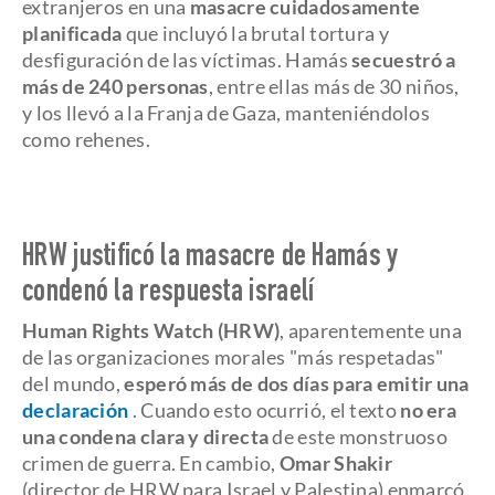
extranjeros en una
masacre cuidadosamente
planificada
que incluyó la brutal tortura y
desfiguración de las víctimas. Hamás
secuestró a
más de 240 personas
, entre ellas más de 30 niños,
y los llevó a la Franja de Gaza, manteniéndolos
como rehenes.
HRW justificó la masacre de Hamás y
condenó la respuesta israelí
Human Rights Watch (HRW)
, aparentemente una
de las organizaciones morales "más respetadas"
del mundo,
esperó más de dos días para emitir una
declaración
. Cuando esto ocurrió, el texto
no era
una condena clara y directa
de este monstruoso
crimen de guerra. En cambio,
Omar Shakir
(director de HRW para Israel y Palestina) enmarcó