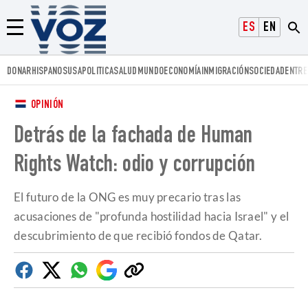
Voz.us
ESPAÑOL
ENGLISH
Menú
DONAR
HISPANOS
USA
POLITICA
SALUD
MUNDO
ECONOMÍA
INMIGRACIÓN
SOCIEDAD
ENTRE
OPINIÓN
Detrás de la fachada de Human
Rights Watch: odio y corrupción
El futuro de la ONG es muy precario tras las
acusaciones de "profunda hostilidad hacia Israel" y el
descubrimiento de que recibió fondos de Qatar.
Facebook
Twitter
Whatsapp
Google
Copiar
Discover
enlace