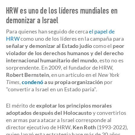
HRW es uno de los líderes mundiales en
demonizar a Israel
Para quienes han seguido de cerca
el papel de
HRW
como uno de los líderes en la campaña para
señalar y demonizar al Estado judío
como el
peor
violador de los derechos humanos y del derecho
internacional humanitario del mundo
, esto no es
sorprendente. En 2009, el fundador de HRW,
Robert Bernstein
, en un artículo en el
New York
Times,
condenó
a su propia organización
por
"convertir a Israel en un Estado paria".
El mérito de
explotar los principios morales
adoptados después del Holocausto
y convertirlos
en armas para atacar a Israel corresponde al
director ejecutivo de HRW,
Ken Roth
(1993-2022),
quien lanzó esta estrategia hace más de 20 años.