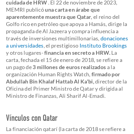
cuidada de HRW
. El 22 de noviembre de 2023,
MEMRI publicó
una carta en árabe que
aparentemente muestra que Qatar
, el reino del
Golfo rico en petróleo que apoya a Hamás, dirige la
propaganda de Al Jazeera y compra influencia a
través de inversiones multimillonarias,
donaciones
a universidades
, el prestigioso
Instituto Brookings
y otros lugares-
financia en secreto a HRW.
La
carta, fechada el 15 de enero de 2018, se refiere a
un pago de
3 millones de euros realizados
a la
organización Human Rights Watch,
firmado por
Abdullah Bin Khalaf Hattab Al Ka'bi,
director de la
Oficina del Primer Ministro de Qatar y dirigida al
Ministro de Finanzas, Ali Sharif Al-Emadi.
Vínculos con Qatar
La financiación qatarí (la carta de 2018 se refiere a