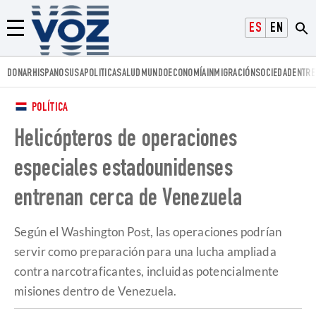
Voz.us
ESPAÑOL
ENGLISH
Menú
DONAR
HISPANOS
USA
POLITICA
SALUD
MUNDO
ECONOMÍA
INMIGRACIÓN
SOCIEDAD
ENTRE
POLÍTICA
Helicópteros de operaciones
especiales estadounidenses
entrenan cerca de Venezuela
Según el Washington Post, las operaciones podrían
servir como preparación para una lucha ampliada
contra narcotraficantes, incluidas potencialmente
misiones dentro de Venezuela.