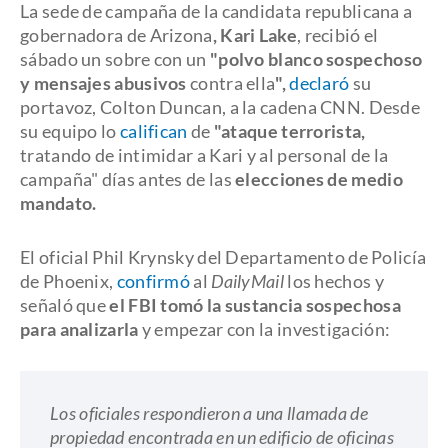
La sede de campaña de la candidata republicana a
gobernadora de Arizona
,
Kari Lake
, recibió el
sábado un sobre con un
"polvo blanco sospechoso
y mensajes abusivos
contra ella
"
,
declaró
su
portavoz, Colton Duncan, a la cadena CNN. Desde
su equipo lo
califican
de
"ataque terrorista,
tratando de intimidar a Kari y al personal de la
campaña" días antes de las
elecciones de medio
mandato.
El oficial Phil Krynsky del Departamento de Policía
de Phoenix,
confirmó
al
DailyMail
los hechos y
señaló que
el FBI tomó la sustancia sospechosa
para analizarla
y empezar con la investigación:
Los oficiales respondieron a una llamada de
propiedad encontrada en un edificio de oficinas