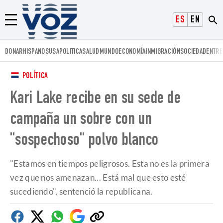
Voz.us
ESPAÑOL
ENGLISH
Menú
DONAR
HISPANOS
USA
POLITICA
SALUD
MUNDO
ECONOMÍA
INMIGRACIÓN
SOCIEDAD
ENTRE
POLÍTICA
Kari Lake recibe en su sede de
campaña un sobre con un
"sospechoso" polvo blanco
"Estamos en tiempos peligrosos. Esta no es la primera
vez que nos amenazan... Está mal que esto esté
sucediendo", sentenció la republicana.
Facebook
Twitter
Whatsapp
Google
Copiar