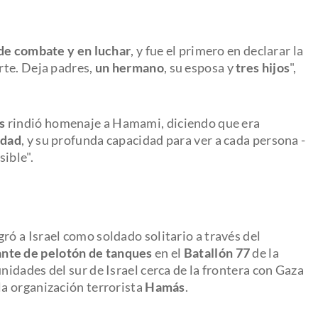
s de combate y en luchar
, y fue el primero en declarar la
rte. Deja padres,
un hermano
, su esposa y
tres hijos
",
s
rindió homenaje a Hamami, diciendo que era
idad
, y su profunda capacidad para ver a cada persona -
ible".
ró a Israel como soldado solitario a través del
te de pelotón de tanques
en el
Batallón 77
de la
idades del sur de Israel cerca de la frontera con Gaza
la organización terrorista
Hamás
.