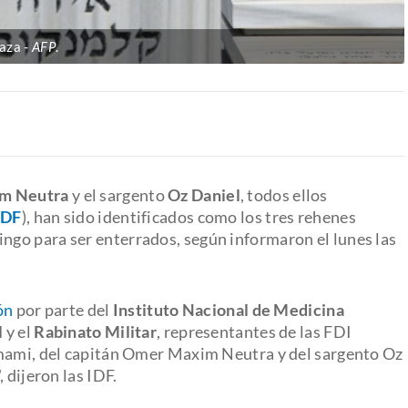
Gaza
AFP
.
m Neutra
y el sargento
Oz Daniel
, todos ellos
IDF
), han sido identificados como los tres rehenes
ingo para ser enterrados, según informaron el lunes las
ón
por parte del
Instituto Nacional de Medicina
l
y el
Rabinato Militar
, representantes de las FDI
amami, del capitán Omer Maxim Neutra y del sargento Oz
 dijeron las IDF.