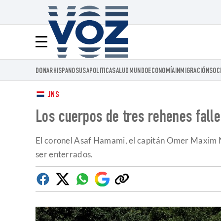
Voz.us
Menú
DONAR
HISPANOS
USA
POLITICA
SALUD
MUNDO
ECONOMÍA
INMIGRACIÓN
SOC
JNS
Los cuerpos de tres rehenes falle
El coronel Asaf Hamami, el capitán Omer Maxim Ne
ser enterrados.
Facebook
Twitter
Whatsapp
Google
Copiar
Discover
enlace