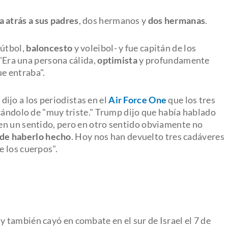
 atrás a sus padres
, dos hermanos y
dos hermanas
.
útbol,
baloncesto
y voleibol- y fue capitán de los
 "Era una persona cálida,
optimista
y profundamente
ue entraba".
p
dijo a los periodistas en el
Air Force One
que los tres
cándolo de "muy triste." Trump dijo que había hablado
en un sentido, pero en otro sentido obviamente no
de haberlo hecho
. Hoy nos han devuelto tres cadáveres
 los cuerpos".
y también cayó en combate en el sur de Israel el 7 de