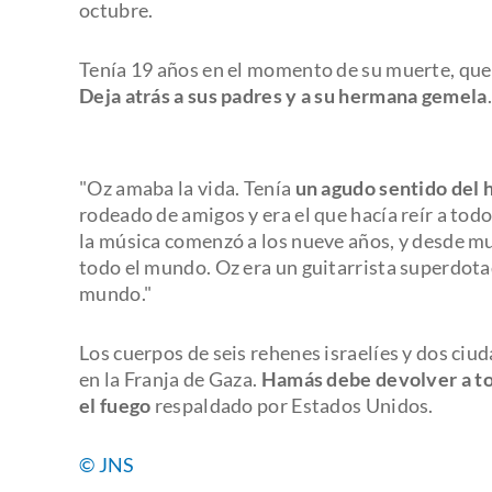
octubre.
Tenía 19 años en el momento de su muerte, que 
Deja atrás a sus padres y a su hermana gemela
.
"Oz amaba la vida. Tenía
un
agudo sentido del
rodeado de amigos y era el que hacía reír a todo
la música comenzó a los nueve años, y desde m
todo el mundo. Oz era un guitarrista superdotad
mundo."
Los cuerpos de seis rehenes israelíes y dos ciu
en la Franja de Gaza.
H
amás
debe devolver a t
el fuego
respaldado por Estados Unidos.
© JNS