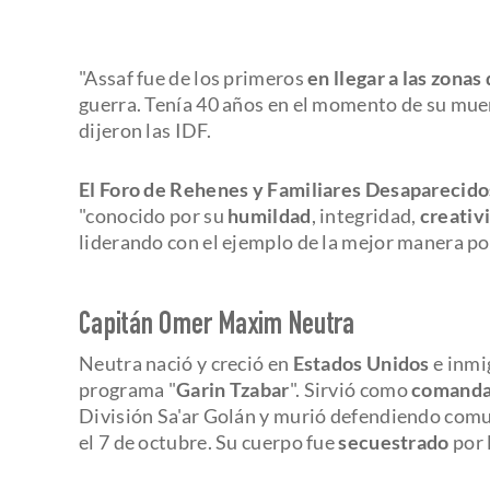
"Assaf fue de los primeros
en llegar a las zona
guerra. Tenía 40 años en el momento de su mue
dijeron las IDF.
El Foro de Rehenes y Familiares Desaparecido
"conocido por su
humildad
, integridad,
creativ
liderando con el ejemplo de la mejor manera pos
Capitán Omer Maxim Neutra
Neutra nació y creció en
Estados Unidos
e inmig
programa "
Garin Tzabar
". Sirvió como
comandan
División Sa'ar Golán y murió defendiendo comun
el 7 de octubre. Su cuerpo fue
secuestrado
por 