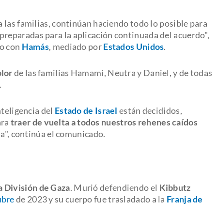
 las familias, continúan haciendo todo lo posible para
n preparadas para la aplicación continuada del acuerdo",
go con
Hamás
, mediado por
Estados Unidos
.
olor
de las familias Hamami, Neutra y Daniel, y de todas
.
teligencia del
Estado de Israel
están decididos,
ara
traer de vuelta a todos nuestros rehenes caídos
ia", continúa el comunicado.
a División de Gaza
. Murió defendiendo el
Kibbutz
ubre
de 2023 y su cuerpo fue trasladado a la
Franja de