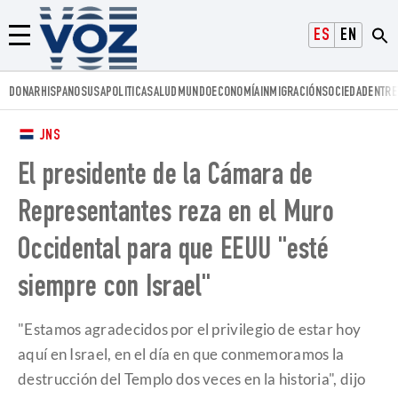
Voz.us
ESPAÑOL
ENGLISH
Menú
DONAR
HISPANOS
USA
POLITICA
SALUD
MUNDO
ECONOMÍA
INMIGRACIÓN
SOCIEDAD
ENTRE
JNS
El presidente de la Cámara de
Representantes reza en el Muro
Occidental para que EEUU "esté
siempre con Israel"
"Estamos agradecidos por el privilegio de estar hoy
aquí en Israel, en el día en que conmemoramos la
destrucción del Templo dos veces en la historia", dijo