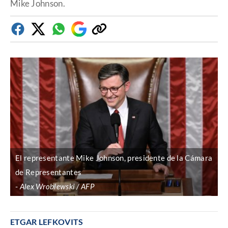
Mike Johnson.
Facebook
Twitter
Whatsapp
Google
Copiar
Discover
enlace
El representante Mike Johnson, presidente de la Cámara
de Representantes
Alex Wroblewski / AFP
ETGAR LEFKOVITS