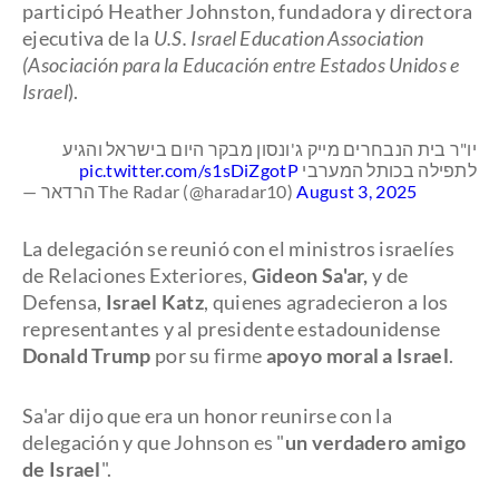
participó Heather Johnston, fundadora y directora
ejecutiva de la
U.S. Israel Education Association
(Asociación para la Educación entre Estados Unidos e
Israel
).
יו"ר בית הנבחרים מייק ג'ונסון מבקר היום בישראל והגיע
pic.twitter.com/s1sDiZgotP
לתפילה בכותל המערבי
— הרדאר The Radar (@haradar10)
August 3, 2025
La delegación se reunió con el ministros israelíes
de Relaciones Exteriores,
Gideon Sa'ar,
y de
Defensa,
Israel Katz
, quienes agradecieron a los
representantes y al presidente estadounidense
Donald Trump
por su firme
apoyo moral a Israel
.
Sa'ar dijo que era un honor reunirse con la
delegación y que Johnson es "
un verdadero amigo
de Israel
".