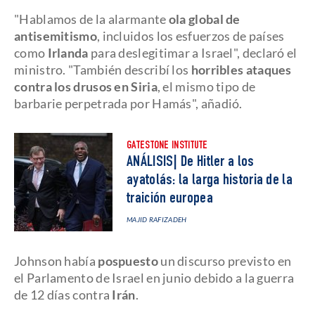
"Hablamos de la alarmante
ola global de
antisemitismo
, incluidos los esfuerzos de países
como
Irlanda
para deslegitimar a Israel", declaró el
ministro. "También describí los
horribles ataques
contra los
drusos en Siria
, el mismo tipo de
barbarie perpetrada por Hamás", añadió.
GATESTONE INSTITUTE
ANÁLISIS| De Hitler a los
ayatolás: la larga historia de la
traición europea
MAJID RAFIZADEH
Johnson había
pospuesto
un discurso previsto en
el Parlamento de Israel en junio debido a la guerra
de 12 días contra
Irán
.