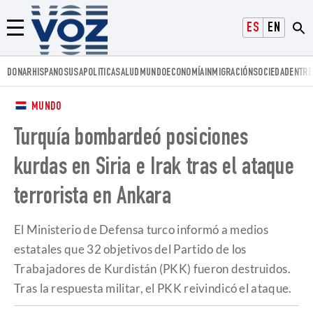
Voz.us
ESPAÑOL
ENGLISH
Menú
DONAR
HISPANOS
USA
POLITICA
SALUD
MUNDO
ECONOMÍA
INMIGRACIÓN
SOCIEDAD
ENTRE
MUNDO
Turquía bombardeó posiciones
kurdas en Siria e Irak tras el ataque
terrorista en Ankara
El Ministerio de Defensa turco informó a medios
estatales que 32 objetivos del Partido de los
Trabajadores de Kurdistán (PKK) fueron destruidos.
Tras la respuesta militar, el PKK reivindicó el ataque.