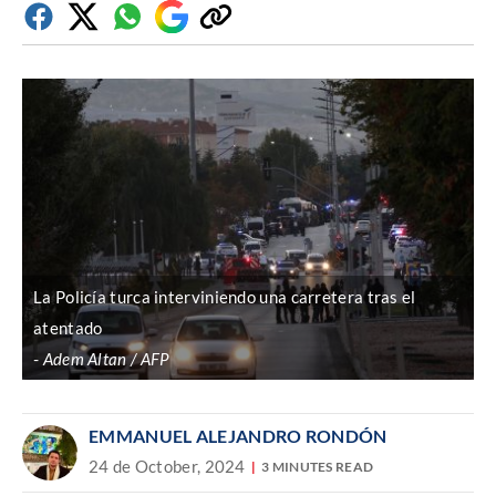
Facebook
Twitter
Whatsapp
Google
Copiar
Discover
enlace
La Policía turca interviniendo una carretera tras el
atentado
Adem Altan / AFP
EMMANUEL ALEJANDRO RONDÓN
24 de October, 2024
3 MINUTES READ