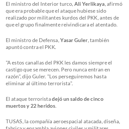
El ministro del Interior turco,
Ali Yerlikaya
, afirmó
que era probable que el ataque hubiese sido
realizado por militantes kurdos del PKK, antes de
que el grupo finalmente reivindicara el atentado.
El ministro de Defensa,
Yasar Guler
, también
apuntó contra el PKK.
"A estos canallas del PKK les damos siempre el
castigo que se merecen. Pero nunca entran en
razón", dijo Guler. "Los perseguiremos hasta
eliminar al último terrorista".
El ataque terrorista
dejó un saldo de cinco
muertos y 22 heridos
.
TUSAS, la compañía aeroespacial atacada, diseña,
fabrica y ensambla aviones civiles y militares,