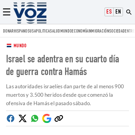
Voz.us
ESPAÑOL
ENGLISH
Menú
DONAR
HISPANOS
USA
POLITICA
SALUD
MUNDO
ECONOMÍA
INMIGRACIÓN
SOCIEDAD
ENTRE
MUNDO
Israel se adentra en su cuarto día
de guerra contra Hamás
Las autoridades israelíes dan parte de al menos 900
muertos y 3.500 heridos desde que comenzó la
ofensiva de Hamás el pasado sábado.
Facebook
Twitter
Whatsapp
Google
Copiar
Discover
enlace