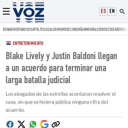
Voz.us
ESPAÑOL
ENGLISH
Menú
DONAR
HISPANOS
USA
POLITICA
SALUD
MUNDO
ECONOMÍA
INMIGRACIÓN
SOCIEDAD
ENTRE
ENTRETENIMIENTO
Blake Lively y Justin Baldoni llegan
a un acuerdo para terminar una
larga batalla judicial
Los abogados de las estrellas acordaron resolver el
caso, sin que se hiciera pública ninguna cifra del
acuerdo.
Facebook
Twitter
Whatsapp
Google
Copiar