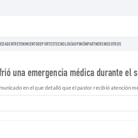
IEDAD
ENTRETENIMIENTO
DEPORTES
TECNOLOGÍA
OPINIÓN
PARTNERS
NOSOTROS
frió una emergencia médica durante el s
municado en el que detalló que el pastor recibió atención m