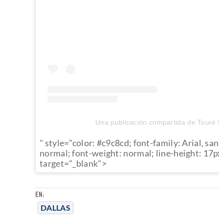
Una publicación compartida de Touré
" style="color: #c9c8cd; font-family: Arial, san
normal; font-weight: normal; line-height: 17p
target="_blank">
EN:
DALLAS