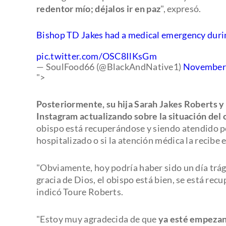
redentor mío; déjalos ir en paz
", expresó.
Bishop TD Jakes had a medical emergency durin
pic.twitter.com/OSC8IlKsGm
— SoulFood66 (@BlackAndNative1)
November 
">
Posteriormente, su hija Sarah Jakes Roberts y
Instagram actualizando sobre la situación del 
obispo está recuperándose y siendo atendido po
hospitalizado o si la atención médica la recibe 
"Obviamente, hoy podría haber sido un día trágic
gracia de Dios, el obispo está bien, se está rec
indicó Toure Roberts.
"Estoy muy agradecida de que
ya esté empezan