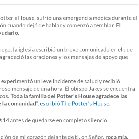
Potter's House, sufrió una emergencia médica durante el
món cuando dejó de hablar y comenzó a temblar.
El
ayudarlo.
ego, la iglesia escribió un breve comunicado en el que
 agradeció las oraciones y los mensajes de apoyo que
s experimentó un leve incidente de salud y recibió
oso mensaje de una hora. El obispo Jakes se encuentra
icos.
Toda la familia del Potter's House agradece las
de la comunidad
",
escribió The Potter's House
.
9:14
antes de quedarse en completo silencio.
ción de mi corazón delante de ti, oh Señor,
roca mía,