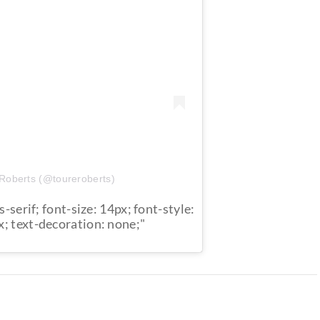
 Roberts (@toureroberts)
s-serif; font-size: 14px; font-style:
x; text-decoration: none;"