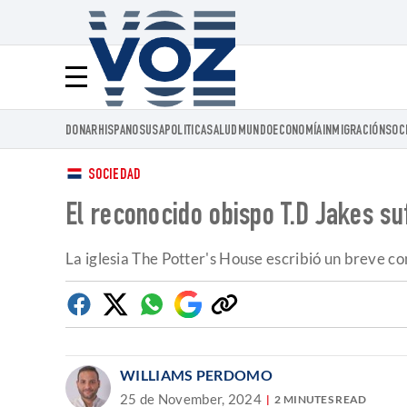
Voz.us
Menú
DONAR
HISPANOS
USA
POLITICA
SALUD
MUNDO
ECONOMÍA
INMIGRACIÓN
SOC
SOCIEDAD
El reconocido obispo T.D Jakes su
La iglesia The Potter's House escribió un breve co
Facebook
Twitter
Whatsapp
Google
Copiar
Discover
enlace
WILLIAMS PERDOMO
25 de November, 2024
2 MINUTES READ