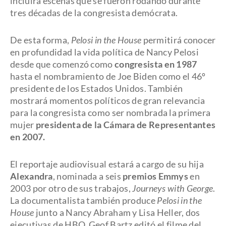
incluirá escenas que se fueron rodando durante
tres décadas de la congresista demócrata.
De esta forma,
Pelosi in the House
permitirá conocer
en profundidad la vida política de Nancy Pelosi
desde que comenzó como
congresista en 1987
hasta el nombramiento de Joe Biden como el 46º
presidente de los Estados Unidos. También
mostrará momentos políticos de gran relevancia
para la congresista como ser nombrada la primera
mujer
presidenta de la Cámara de Representantes
en 2007.
El reportaje audiovisual estará a cargo de su hija
Alexandra
, nominada a seis
premios Emmys
en
2003 por otro de sus trabajos,
Journeys with George
.
La documentalista también produce
Pelosi in the
House
junto a Nancy Abraham y Lisa Heller, dos
ejecutivas de HBO. Geof Bartz editó el filme del