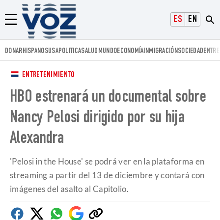
Voz.us
ESPAÑOL
ENGLISH
Menú
DONAR
HISPANOS
USA
POLITICA
SALUD
MUNDO
ECONOMÍA
INMIGRACIÓN
SOCIEDAD
ENTRE
ENTRETENIMIENTO
HBO estrenará un documental sobre
Nancy Pelosi dirigido por su hija
Alexandra
'Pelosi in the House' se podrá ver en la plataforma en
streaming a partir del 13 de diciembre y contará con
imágenes del asalto al Capitolio.
Facebook
Twitter
Whatsapp
Google
Copiar