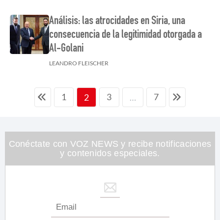
Análisis: las atrocidades en Siria, una
consecuencia de la legitimidad otorgada a
Al-Golani
LEANDRO FLEISCHER
1
3
7
2
…
Conéctate con VOZ NEWS y recibe notificaciones
y contenidos especiales.