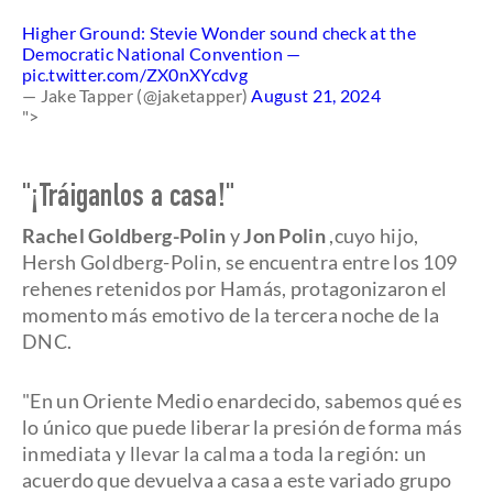
Higher Ground: Stevie Wonder sound check at the
Democratic National Convention —
pic.twitter.com/ZX0nXYcdvg
— Jake Tapper (@jaketapper)
August 21, 2024
">
"¡Tráiganlos a casa!"
Rachel Goldberg-Polin
y
Jon Polin
,cuyo hijo,
Hersh Goldberg-Polin, se encuentra entre los 109
rehenes retenidos por Hamás, protagonizaron el
momento más emotivo de la tercera noche de la
DNC.
"En un Oriente Medio enardecido, sabemos qué es
lo único que puede liberar la presión de forma más
inmediata y llevar la calma a toda la región: un
acuerdo que devuelva a casa a este variado grupo