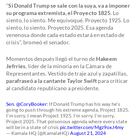
"
Si Donald Trump se sale con la suya, va a imponer
su programa extremista, el Proyecto 1825
. Lo
siento, lo siento. Me equivoqué. Proyecto 1925. Lo
siento, lo siento. Proyecto 2025. Esa agenda
venenosa donde cada estado estará en estado de
crisis", bromeó el senador.
Momentos después llegó el turno de
Hakeem
Jefrries
, líder de la minoría en la Cámara de
Representantes. Vestido de traje azul y zapatillas,
parafraseó a la cantante Taylor Swift
para criticar
al candidato republicano a presidente.
Sen.
@CoryBooker
: If Donald Trump has his way he's
going to push through his extreme agenda, Project 1825.
I'm sorry, I mean Project 1925. I'm sorry, I'm sorry,
Project 2025. That poisonous agenda where every state
will be in a state of crisis
pic.twitter.com/Mgz9oxJ4my
— Kamala HQ (@KamalaHQ)
August 21, 2024