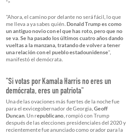
">
"Ahora, el camino por delante no será fácil, lo que
me lleva a ya sabes quién.
Donald Trump es como
un antiguo novio con el que has roto, pero que no
se va
.
Se ha pasado los últimos cuatro años dando
vueltas a la manzana, tratando de volver a tener
una relación con el pueblo estadounidense
",
manifestó el demócrata.
"Si votas por Kamala Harris no eres un
demócrata, eres un patriota"
Una de las ovaciones más fuertes de la noche fue
para el exvicegobernador de Georgia,
Geoff
Duncan
. Un r
epublicano
, rompió con Trump
después de las elecciones presidenciales del 2020 y
recientemente fue anunciado como orador para la