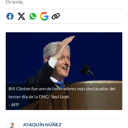
Oriente.
Facebook
Twitter
Whatsapp
Google
Copiar
Discover
enlace
Bill Clinton fue uno de los oradores más destacados del
tercer día de la DNC/
Saul Loeb
AFP
JOAQUÍN NÚÑEZ