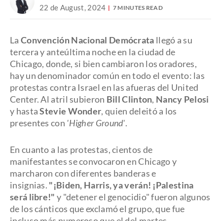
22 de August, 2024
7 MINUTES READ
La
Convención Nacional Demócrata
llegó a su
tercera y anteúltima noche en la ciudad de
Chicago, donde, si bien cambiaron los oradores,
hay un denominador común en todo el evento: las
protestas contra Israel en las afueras del United
Center. Al atril subieron
Bill Clinton
,
Nancy Pelosi
y hasta
Stevie Wonder
, quien deleitó a los
presentes con
'Higher Ground'
.
En cuanto a las protestas, cientos de
manifestantes se convocaron en Chicago y
marcharon con diferentes banderas e
insignias.
"¡Biden, Harris, ya verán! ¡Palestina
será libre!"
y "detener el genocidio" fueron algunos
de los cánticos que exclamó el grupo, que fue
incluso más numeroso que el del martes.