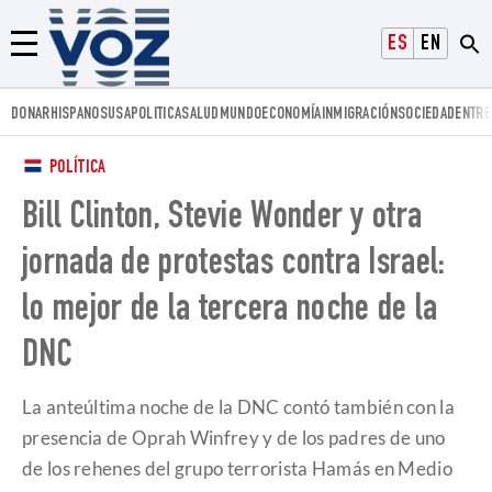
Voz.us
ESPAÑOL
ENGLISH
Menú
DONAR
HISPANOS
USA
POLITICA
SALUD
MUNDO
ECONOMÍA
INMIGRACIÓN
SOCIEDAD
ENTRE
POLÍTICA
Bill Clinton, Stevie Wonder y otra
jornada de protestas contra Israel:
lo mejor de la tercera noche de la
DNC
La anteúltima noche de la DNC contó también con la
presencia de Oprah Winfrey y de los padres de uno
de los rehenes del grupo terrorista Hamás en Medio