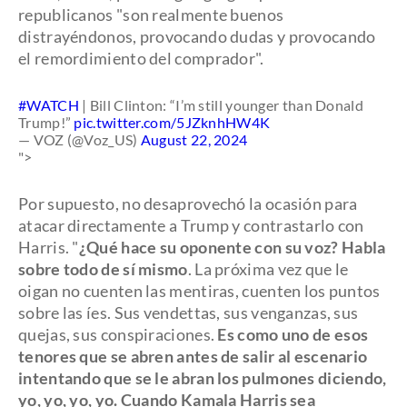
republicanos "son realmente buenos
distrayéndonos, provocando dudas y provocando
el remordimiento del comprador".
#WATCH
| Bill Clinton: “I’m still younger than Donald
Trump!”
pic.twitter.com/5JZknhHW4K
— VOZ (@Voz_US)
August 22, 2024
">
Por supuesto, no desaprovechó la ocasión para
atacar directamente a Trump y contrastarlo con
Harris. "
¿Qué hace su oponente con su voz? Habla
sobre todo de sí mismo
. La próxima vez que le
oigan no cuenten las mentiras, cuenten los puntos
sobre las íes. Sus vendettas, sus venganzas, sus
quejas, sus conspiraciones.
Es como uno de esos
tenores que se abren antes de salir al escenario
intentando que se le abran los pulmones diciendo,
yo, yo, yo, yo. Cuando Kamala Harris sea