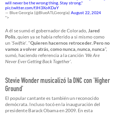
will never be the wrong thing. Stay strong."
pic.twitter.com/fJH3XoKDaY
— Blue Georgia (@BlueATLGeorgia)
August 22, 2024
">
A él se sumó el gobernador de Colorado,
Jared
Polis
, quien ya se había referido a si mismo como
un
'Swiftie'
. "
Quieren hacernos retroceder. Pero no
vamos a volver atrás, como nunca, nunca, nunca
",
sumó, haciendo referencia a la canción
'We Are
Never Ever Getting Back Together'
.
Stevie Wonder musicalizó la DNC con 'Higher
Ground'
El popular cantante es también un reconocido
demócrata. Incluso tocó en la inauguración del
presidente Barack Obama en 2009. En esta