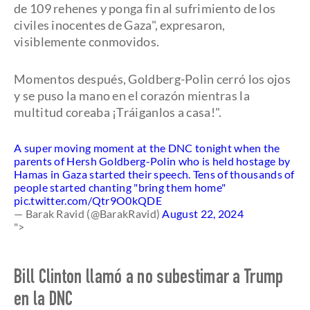
de 109 rehenes y ponga fin al sufrimiento de los
civiles inocentes de Gaza", expresaron,
visiblemente conmovidos.
Momentos después, Goldberg-Polin cerró los ojos
y se puso la mano en el corazón mientras la
multitud coreaba ¡Tráiganlos a casa!".
A super moving moment at the DNC tonight when the
parents of Hersh Goldberg-Polin who is held hostage by
Hamas in Gaza started their speech. Tens of thousands of
people started chanting "bring them home"
pic.twitter.com/Qtr9O0kQDE
— Barak Ravid (@BarakRavid)
August 22, 2024
">
Bill Clinton llamó a no subestimar a Trump
en la DNC