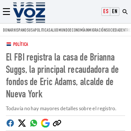
Voz.us
ESPAÑOL
ENGLISH
Menú
DONAR
HISPANOS
USA
POLITICA
SALUD
MUNDO
ECONOMÍA
INMIGRACIÓN
SOCIEDAD
ENTRE
POLÍTICA
El FBI registra la casa de Brianna
Suggs, la principal recaudadora de
fondos de Eric Adams, alcalde de
Nueva York
Todavía no hay mayores detalles sobre el registro.
Facebook
Twitter
Whatsapp
Google
Copiar