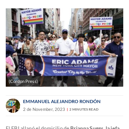
Discover
enlace
(Cordon Press)
EMMANUEL ALEJANDRO RONDÓN
2 de November, 2023
2 MINUTES READ
El FBI allanó el domicilio de
Brianna Suggs
,
la jefa