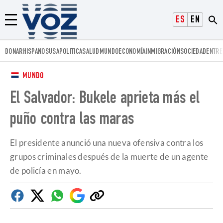
Voz.us
ESPAÑOL
ENGLISH
Menú
DONAR
HISPANOS
USA
POLITICA
SALUD
MUNDO
ECONOMÍA
INMIGRACIÓN
SOCIEDAD
ENTRE
MUNDO
El Salvador: Bukele aprieta más el
puño contra las maras
El presidente anunció una nueva ofensiva contra los
grupos criminales después de la muerte de un agente
de policía en mayo.
Facebook
Twitter
Whatsapp
Google
Copiar
Discover
enlace