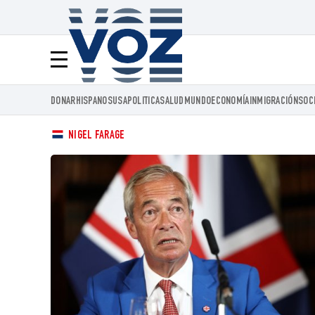
Voz.us
Menú
DONAR
HISPANOS
USA
POLITICA
SALUD
MUNDO
ECONOMÍA
INMIGRACIÓN
SOC
NIGEL FARAGE