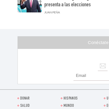
presenta a las elecciones
JUAN PEÑA
Conéctate
DONAR
HISPANOS
U
SALUD
MUNDO
E