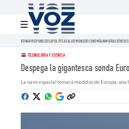
Voz.us
Menú
DONAR
HISPANOS
USA
POLITICA
SALUD
MUNDO
ECONOMÍA
INMIGRACIÓN
SOC
TECNOLOGÍA Y CIENCIA
Despega la gigantesca sonda Euro
La nave espacial tomará medidas de Europa, una lu
Facebook
Twitter
Whatsapp
Google
Copiar
Discover
enlace