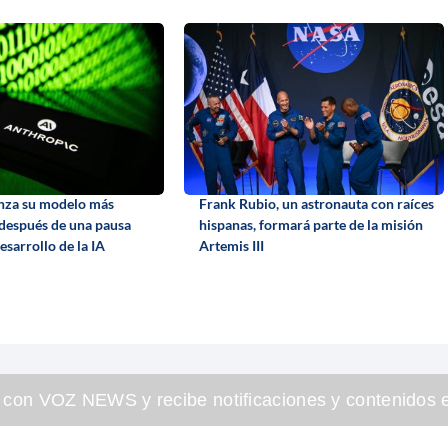
nza su modelo más
Frank Rubio, un astronauta con raíces
 después de una pausa
hispanas, formará parte de la misión
desarrollo de la IA
Artemis III
 con VOZ NEWS y recibe notificaciones y contenidos e