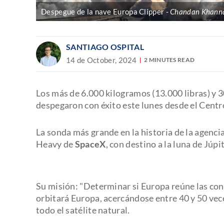
Despegue de la nave Europa Clipper
Chandan Khanna
SANTIAGO OSPITAL
14 de October, 2024
2 MINUTES READ
Los más de 6.000 kilogramos (13.000 libras) y 3
despegaron con éxito este lunes desde el Centr
La sonda más grande en la historia de la agenci
Heavy de
SpaceX
, con destino a la luna de Júp
Su misión: "Determinar si Europa reúne las con
orbitará Europa, acercándose entre 40 y 50 vece
todo el satélite natural.