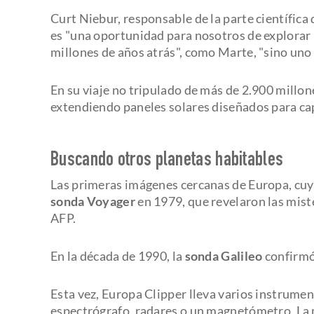
Curt Niebur, responsable de la parte científica
es "una oportunidad para nosotros de explorar
millones de años atrás", como Marte, "sino uno 
En su viaje no tripulado de más de 2.900 millone
extendiendo paneles solares diseñados para capt
Buscando otros planetas habitables
Las primeras imágenes cercanas de Europa, cuya
sonda Voyager
en 1979, que revelaron las miste
AFP.
En la década de 1990, la
sonda Galileo
confirmó
Esta vez, Europa Clipper lleva varios instrumen
espectrógrafo, radares o un magnetómetro. La 