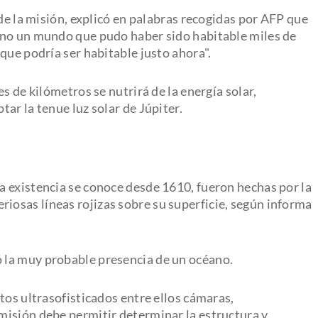
 de la misión, explicó en palabras recogidas por AFP que
 no un mundo que pudo haber sido habitable miles de
que podría ser habitable justo ahora".
s de kilómetros se nutrirá de la energía solar,
ar la tenue luz solar de Júpiter.
 existencia se conoce desde 1610, fueron hechas por la
riosas líneas rojizas sobre su superficie, según informa
 la muy probable presencia de un océano.
tos ultrasofisticados entre ellos cámaras,
misión debe permitir determinar la estructura y