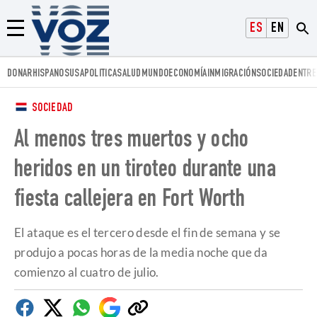
Voz.us
ESPAÑOL
ENGLISH
Menú
DONAR
HISPANOS
USA
POLITICA
SALUD
MUNDO
ECONOMÍA
INMIGRACIÓN
SOCIEDAD
ENTRE
SOCIEDAD
Al menos tres muertos y ocho
heridos en un tiroteo durante una
fiesta callejera en Fort Worth
El ataque es el tercero desde el fin de semana y se
produjo a pocas horas de la media noche que da
comienzo al cuatro de julio.
Facebook
Twitter
Whatsapp
Google
Copiar