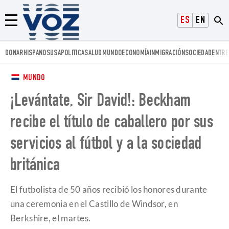
Voz.us
ESPAÑOL
ENGLISH
Menú
DONAR
HISPANOS
USA
POLITICA
SALUD
MUNDO
ECONOMÍA
INMIGRACIÓN
SOCIEDAD
ENTRE
MUNDO
¡Levántate, Sir David!: Beckham
recibe el título de caballero por sus
servicios al fútbol y a la sociedad
británica
El futbolista de 50 años recibió los honores durante
una ceremonia en el Castillo de Windsor, en
Berkshire, el martes.