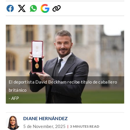
Facebook
Twitter
Whatsapp
Google
Copiar
Discover
enlace
El deportista David Beckham recibe título de caballero
británico
AFP
DIANE HERNÁNDEZ
5 de November, 2025
3 MINUTES READ