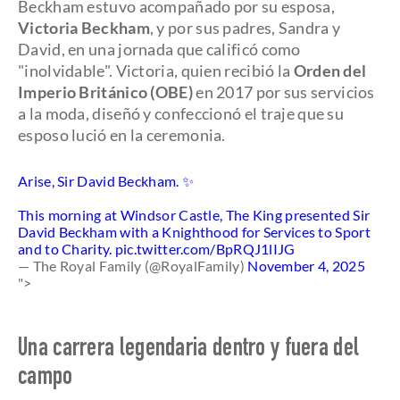
Beckham estuvo acompañado por su esposa,
Victoria Beckham
, y por sus padres, Sandra y
David, en una jornada que calificó como
"inolvidable". Victoria, quien recibió la
Orden del
Imperio Británico (OBE)
en 2017 por sus servicios
a la moda, diseñó y confeccionó el traje que su
esposo lució en la ceremonia.
Arise, Sir David Beckham. ✨
This morning at Windsor Castle, The King presented Sir
David Beckham with a Knighthood for Services to Sport
and to Charity.
pic.twitter.com/BpRQJ1lIJG
— The Royal Family (@RoyalFamily)
November 4, 2025
">
Una carrera legendaria dentro y fuera del
campo