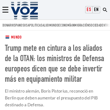
Voz.us
ESPAÑOL
ENGLISH
Menú
DONAR
HISPANOS
USA
POLITICA
SALUD
MUNDO
ECONOMÍA
INMIGRACIÓN
SOCIEDAD
ENTRE
MUNDO
Trump mete en cintura a los aliados
de la OTAN: los ministros de Defensa
europeos dicen que se debe invertir
más en equipamiento militar
El ministro alemán, Boris Pistorius, reconoció en
Berlín que deben aumentar el presupuesto del PIB
destinado a Defensa.