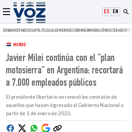
Voz.us
ESPAÑOL
ENGLISH
Menú
DONAR
HISPANOS
USA
POLITICA
SALUD
MUNDO
ECONOMÍA
INMIGRACIÓN
SOCIEDAD
ENTRE
MUNDO
Javier Milei continúa con el "plan
motosierra" en Argentina: recortará
a 7.000 empleados públicos
El presidente libertario no renovó los contratos de
aquellos que hayan ingresado al Gobierno Nacional a
partir de 1 de enero de 2023.
Facebook
Twitter
Whatsapp
Google
Copiar