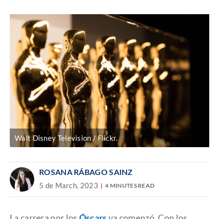
Discover
enlace
Walt Disney Television / Flickr.
ROSANA RÁBAGO SAINZ
5 de March, 2023
4 MINUTES READ
La carrera por los
Óscars
ya comenzó. Con los