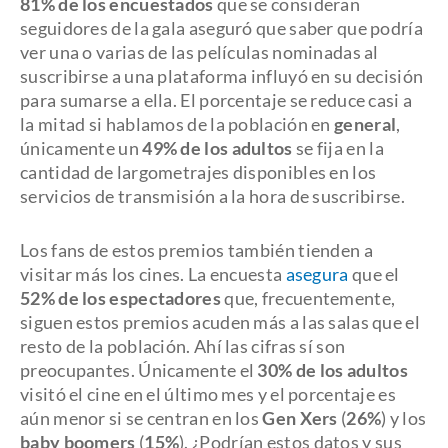
81% de los encuestados
que se consideran
seguidores de la gala aseguró que saber que podría
ver una o varias de las películas nominadas al
suscribirse a una plataforma influyó en su decisión
para sumarse a ella. El porcentaje se reduce casi a
la mitad si hablamos de la población en
general
,
únicamente un
49% de los adultos
se fija en la
cantidad de largometrajes disponibles en los
servicios de transmisión a la hora de suscribirse.
Los fans de estos premios también tienden a
visitar más los cines. La encuesta
asegura
que el
52% de los espectadores
que, frecuentemente,
siguen estos premios acuden más a las salas que el
resto de la población. Ahí las cifras sí son
preocupantes. Únicamente el
30% de los adultos
visitó el cine en el último mes y el porcentaje es
aún menor si se centran en los
Gen Xers
(
26%
) y los
baby boomers
(
15%
). ¿Podrían estos datos y sus