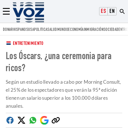
Voz.us
ESPAÑOL
ENGLISH
Menú
DONAR
HISPANOS
USA
POLITICA
SALUD
MUNDO
ECONOMÍA
INMIGRACIÓN
SOCIEDAD
ENTRE
ENTRETENIMIENTO
Los Óscars, ¿una ceremonia para
ricos?
Según un estudio llevado a cabo por Morning Consult,
el 25% de los espectadores que verán la 95ª edición
tienen un salario superior a los 100.000 dólares
anuales.
Facebook
Twitter
Whatsapp
Google
Copiar