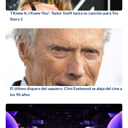
'I Knew It, I Knew You': Taylor Swift lanza su canción para Toy
Story 5
El último disparo del vaquero: Clint Eastwood se aleja del cine a
los 96 años