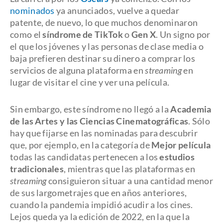
nominados
ya anunciados, vuelve a quedar
patente, de nuevo, lo que muchos denominaron
como el
síndrome de TikTok
o
Gen X
. Un signo por
el que los jóvenes y las personas de clase media o
baja prefieren destinar su dinero a comprar los
servicios de alguna plataforma en
streaming
en
lugar de visitar el cine y ver una película.
Sin embargo, este síndrome no llegó a la
Academia
de las Artes y las Ciencias Cinematográficas
. Sólo
hay que fijarse en las nominadas para descubrir
que, por ejemplo, en la categoría de
Mejor película
todas las candidatas pertenecen a los
estudios
tradicionales
, mientras que las plataformas en
streaming
consiguieron situar a una cantidad menor
de sus largometrajes que en años anteriores,
cuando la pandemia impidió acudir a los cines.
Lejos queda ya la edición de 2022, en la que la