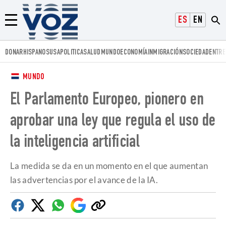
Voz.us
ESPAÑOL
ENGLISH
Menú
DONAR
HISPANOS
USA
POLITICA
SALUD
MUNDO
ECONOMÍA
INMIGRACIÓN
SOCIEDAD
ENTRE
MUNDO
El Parlamento Europeo, pionero en
aprobar una ley que regula el uso de
la inteligencia artificial
La medida se da en un momento en el que aumentan
las advertencias por el avance de la IA.
Facebook
Twitter
Whatsapp
Google
Copiar
Discover
enlace