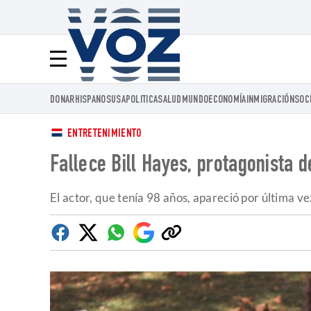
Voz.us
Menú
DONAR
HISPANOS
USA
POLITICA
SALUD
MUNDO
ECONOMÍA
INMIGRACIÓN
SOC
ENTRETENIMIENTO
Fallece Bill Hayes, protagonista d
El actor, que tenía 98 años, apareció por última v
Facebook
Twitter
Whatsapp
Google
Copiar
Discover
enlace