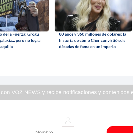
ro de la Fuerza: Grogu
80 años y 360 millones de dólares: la
galaxia... pero no logra
historia de cómo Cher convirtió seis
taquilla
décadas de fama en un imperio
 con VOZ NEWS y recibe notificaciones y contenidos e