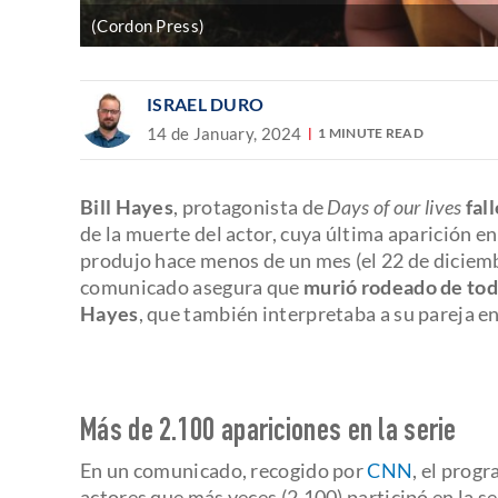
(Cordon Press)
ISRAEL DURO
14 de January, 2024
1 MINUTE READ
Bill Hayes
, protagonista de
Days of our lives
fal
de la muerte del actor, cuya última aparición en
produjo hace menos de un mes (el 22 de diciemb
comunicado asegura que
murió rodeado de toda
Hayes
, que también interpretaba a su pareja en 
Más de 2.100 apariciones en la serie
En un comunicado, recogido por
CNN
, el prog
actores que más veces (2.100) participó en la se