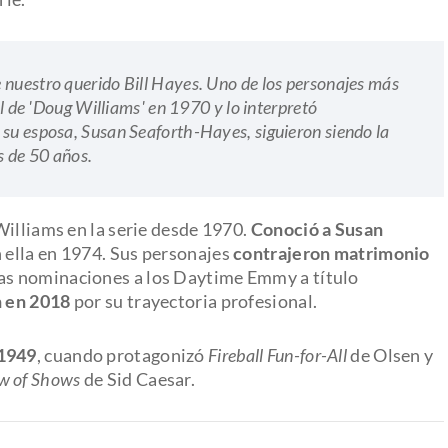
 nuestro querido Bill Hayes. Uno de los personajes más
el de 'Doug Williams' en 1970 y lo interpretó
 su esposa, Susan Seaforth-Hayes, siguieron siendo la
s de 50 años.
Williams en la serie desde 1970.
Conoció a Susan
n ella en 1974. Sus personajes
contrajeron matrimonio
ias nominaciones a los Daytime Emmy a título
n en 2018
por su trayectoria profesional.
1949
, cuando protagonizó
Fireball Fun-for-All
de Olsen y
w of Shows
de Sid Caesar.