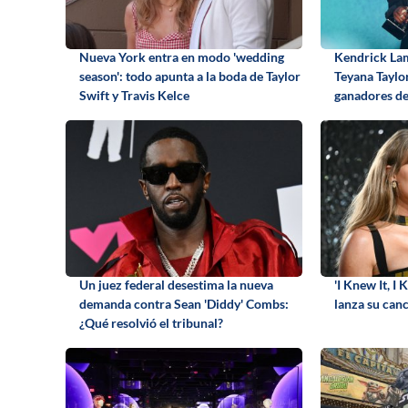
Nueva York entra en modo 'wedding
Kendrick Lam
season': todo apunta a la boda de Taylor
Teyana Taylor
Swift y Travis Kelce
ganadores d
Un juez federal desestima la nueva
'I Knew It, I
demanda contra Sean 'Diddy' Combs:
lanza su can
¿Qué resolvió el tribunal?