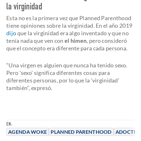
la virginidad
Esta no es la primera vez que Planned Parenthood
tiene opiniones sobre la virginidad. En el año 2019
dijo
que la virginidad era algo inventado y que no
tenía nada que ven con
el himen
, pero consideró
que el concepto era diferente para cada persona.
“Una virgen es alguien que nunca ha tenido sexo.
Pero 'sexo' significa diferentes cosas para
diferentes personas, por lo que la 'virginidad'
también”, expresó.
EN:
AGENDA WOKE
PLANNED PARENTHOOD
ADOCTRI