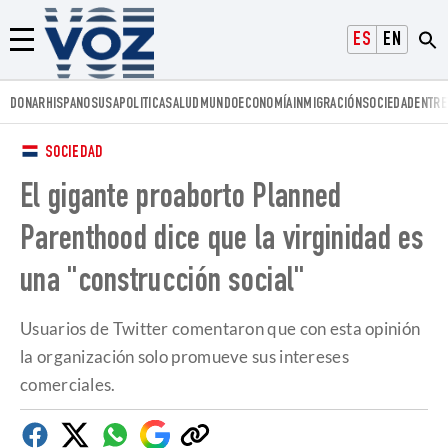
Voz.us
ESPAÑOL
ENGLISH
Menú
DONAR
HISPANOS
USA
POLITICA
SALUD
MUNDO
ECONOMÍA
INMIGRACIÓN
SOCIEDAD
ENTRE
SOCIEDAD
El gigante proaborto Planned
Parenthood dice que la virginidad es
una "construcción social"
Usuarios de Twitter comentaron que con esta opinión
la organización solo promueve sus intereses
comerciales.
Facebook
Twitter
Whatsapp
Google
Copiar