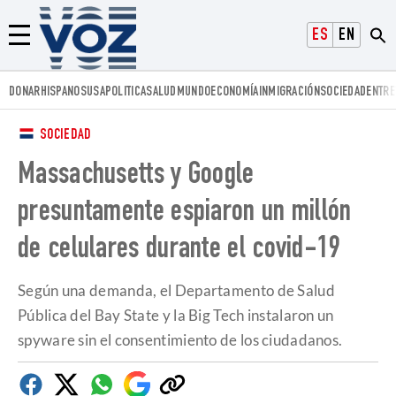
Voz.us
ESPAÑOL
ENGLISH
Menú
DONAR
HISPANOS
USA
POLITICA
SALUD
MUNDO
ECONOMÍA
INMIGRACIÓN
SOCIEDAD
ENTRE
SOCIEDAD
Massachusetts y Google
presuntamente espiaron un millón
de celulares durante el covid-19
Según una demanda, el Departamento de Salud
Pública del Bay State y la Big Tech instalaron un
spyware sin el consentimiento de los ciudadanos.
Facebook
Twitter
Whatsapp
Google
Copiar