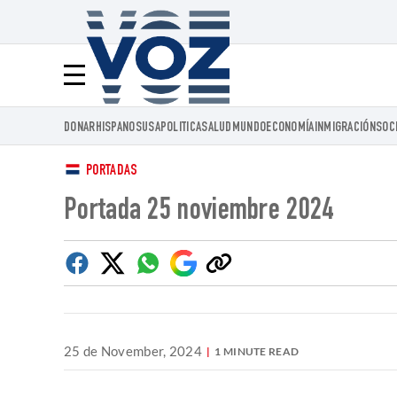
Voz.us
Menú
DONAR
HISPANOS
USA
POLITICA
SALUD
MUNDO
ECONOMÍA
INMIGRACIÓN
SOC
PORTADAS
Portada 25 noviembre 2024
Facebook
Twitter
Whatsapp
Google
Copiar
Discover
enlace
25 de November, 2024
1 MINUTE READ