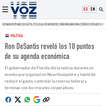
Voz.us
ESPAÑOL
ENGLISH
Menú
DONAR
HISPANOS
USA
POLITICA
SALUD
MUNDO
ECONOMÍA
INMIGRACIÓN
SOCIEDAD
ENTRE
POLÍTICA
Ron DeSantis reveló los 10 puntos
de su agenda económica
El gobernador de Florida dio la noticia durante un
evento que organizó en New Hampshire y habló de
reducir el gasto, controlar la reserva federal y
terminar con los rescates corporativos.
Facebook
Twitter
Whatsapp
Google
Copiar