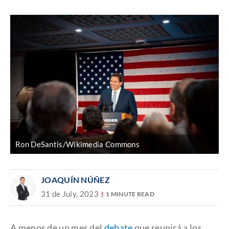
Discover
enlace
Ron DeSantis/Wikimedia Commons
JOAQUÍN NÚÑEZ
31 de July, 2023
1 MINUTE READ
A menos de un mes del
debate
que reunirá a los