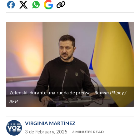
Facebook
Twitter
Whatsapp
Google
Copiar
Discover
enlace
Zelenski, durante una rueda de prensa
Roman Pilipey /
AFP
VIRGINIA MARTÍNEZ
3 de February, 2025
3 MINUTES READ