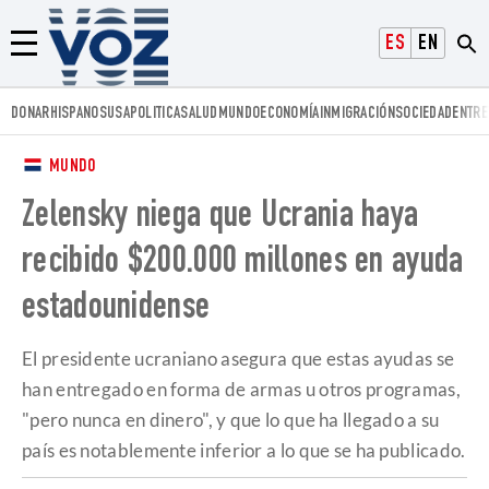
Voz.us
ESPAÑOL
ENGLISH
Menú
DONAR
HISPANOS
USA
POLITICA
SALUD
MUNDO
ECONOMÍA
INMIGRACIÓN
SOCIEDAD
ENTRE
MUNDO
Zelensky niega que Ucrania haya
recibido $200.000 millones en ayuda
estadounidense
El presidente ucraniano asegura que estas ayudas se
han entregado en forma de armas u otros programas,
"pero nunca en dinero", y que lo que ha llegado a su
país es notablemente inferior a lo que se ha publicado.