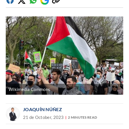
Facebook
Twitter
Whatsapp
Google
Copiar
Discover
enlace
Wikimedia Commons
JOAQUÍN NÚÑEZ
21 de October, 2023
2 MINUTES READ