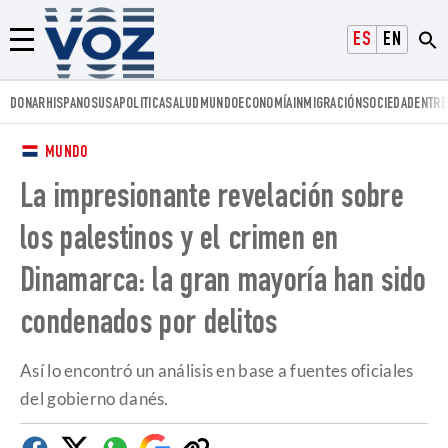
Voz.us
ESPAÑOL
ENGLISH
Menú
DONAR
HISPANOS
USA
POLITICA
SALUD
MUNDO
ECONOMÍA
INMIGRACIÓN
SOCIEDAD
ENTRE
MUNDO
La impresionante revelación sobre
los palestinos y el crimen en
Dinamarca: la gran mayoría han sido
condenados por delitos
Así lo encontró un análisis en base a fuentes oficiales
del gobierno danés.