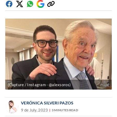
Facebook
Twitter
Whatsapp
Google
Copiar
Discover
enlace
(Capture / Instagram - @alexsoros)
VERÓNICA SILVERI PAZOS
9 de July, 2023
3 MINUTES READ