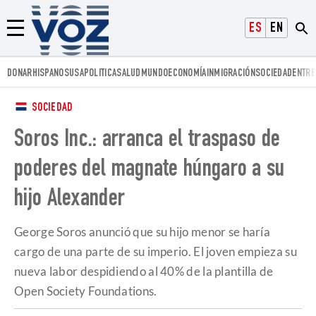
Voz.us
ESPAÑOL
ENGLISH
Menú
DONAR
HISPANOS
USA
POLITICA
SALUD
MUNDO
ECONOMÍA
INMIGRACIÓN
SOCIEDAD
ENTRE
SOCIEDAD
Soros Inc.: arranca el traspaso de
poderes del magnate húngaro a su
hijo Alexander
George Soros anunció que su hijo menor se haría
cargo de una parte de su imperio. El joven empieza su
nueva labor despidiendo al 40% de la plantilla de
Open Society Foundations.