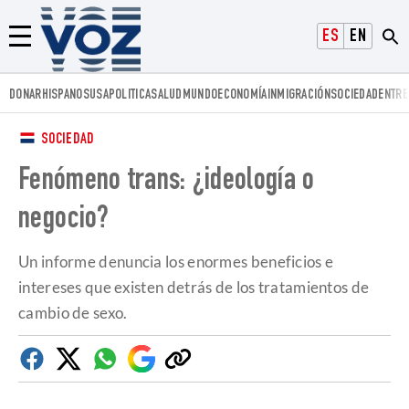
Voz.us
ESPAÑOL
ENGLISH
Menú
DONAR
HISPANOS
USA
POLITICA
SALUD
MUNDO
ECONOMÍA
INMIGRACIÓN
SOCIEDAD
ENTRE
SOCIEDAD
Fenómeno trans: ¿ideología o
negocio?
Un informe denuncia los enormes beneficios e
intereses que existen detrás de los tratamientos de
cambio de sexo.
Facebook
Twitter
Whatsapp
Google
Copiar
Discover
enlace