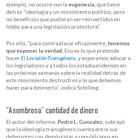
ejemplo, no ocurre con la
eugenesia
, que tiene
detrás "ideología y un movimiento político, pero
no beneficios que pudieran ser reinvertidos en
lobby para una legislación protectora".
Por ello, "para contraatacar eficazmente,
tenemos
que exponer la verdad
. Eso es lo que pretende
hacer
El Leviatán Transgénero
, y esperamos educar a
los legisladores y a todos los estadounidenses en
las próximas semanas sobre la realidad detrás de
este movimiento destructivo y lo que debemos
hacer para detenerlo", indica Schilling.
"Asombrosa" cantidad de dinero
El autor del informe,
Pedro L. Gonzalez
, subrayó
que la ideología transgénero cuenta entre sus
defensores con demócratas y republicanos en