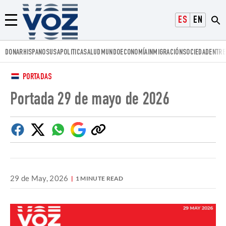
Voz.us
ESPAÑOL
ENGLISH
Menú
DONAR
HISPANOS
USA
POLITICA
SALUD
MUNDO
ECONOMÍA
INMIGRACIÓN
SOCIEDAD
ENTRE
PORTADAS
Portada 29 de mayo de 2026
Facebook
Twitter
Whatsapp
Google
Copiar
Discover
enlace
29 de May, 2026
1 MINUTE READ