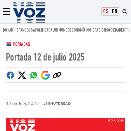
Voz.us
ESPAÑOL
ENGLISH
Menú
DONAR
HISPANOS
USA
POLITICA
SALUD
MUNDO
ECONOMÍA
INMIGRACIÓN
SOCIEDAD
ENTRE
PORTADAS
Portada 12 de julio 2025
Facebook
Twitter
Whatsapp
Google
Copiar
Discover
enlace
12 de July, 2025
1 MINUTE READ