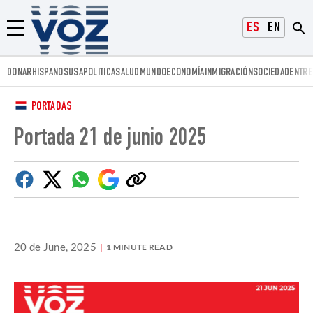
Voz.us
ESPAÑOL
ENGLISH
Menú
DONAR
HISPANOS
USA
POLITICA
SALUD
MUNDO
ECONOMÍA
INMIGRACIÓN
SOCIEDAD
ENTRE
PORTADAS
Portada 21 de junio 2025
Facebook
Twitter
Whatsapp
Google
Copiar
Discover
enlace
20 de June, 2025
1 MINUTE READ