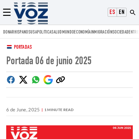
Voz.us
ESPAÑOL
ENGLISH
Menú
DONAR
HISPANOS
USA
POLITICA
SALUD
MUNDO
ECONOMÍA
INMIGRACIÓN
SOCIEDAD
ENTRE
PORTADAS
Portada 06 de junio 2025
Facebook
Twitter
Whatsapp
Google
Copiar
Discover
enlace
6 de June, 2025
1 MINUTE READ