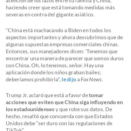
atención de los lazos entre su familia y China,
haciendo creer que está tomando medidas más
severas en contra del gigante asiático.
“China está machacando a Biden en todos los
aspectos importantes y ahora descubrimos que
de
algunas supuestas empresas comerciales chinas.
Entonces, sus manejadores dicen: 'Tenemos que
encontrar una manera de parecer que somos duros
con China. Oh, lo tenemos, señor. Hay una
aplicación donde los niños graban bailes;
deberíamos prohibirla”,
le dijo
a
Fox News
.
Trump Jr. aclaró que está a favor de
tomar
acciones que eviten que China siga influyendo en
los estadounidenses
y que robe sus datos. De
hecho, resaltó que concuerda con que Estados
Unidos debe “ser duro con las regulaciones de
TikTok”.