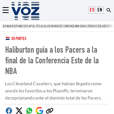
Voz.us
ESPAÑOL
ENGLISH
Menú
DONAR
HISPANOS
USA
POLITICA
SALUD
MUNDO
ECONOMÍA
INMIGRACIÓN
SOCIEDAD
ENTRE
DEPORTES
Haliburton guía a los Pacers a la
final de la Conferencia Este de la
NBA
Los Cleveland Cavaliers, que habían llegado como
uno de los favoritos a los Playoffs, terminaron
decepcionando ante el dominio total de los Pacers.
Facebook
Twitter
Whatsapp
Google
Copiar