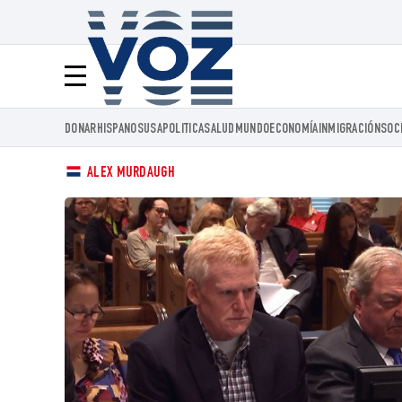
Voz.us
Menú
DONAR
HISPANOS
USA
POLITICA
SALUD
MUNDO
ECONOMÍA
INMIGRACIÓN
SOC
ALEX MURDAUGH