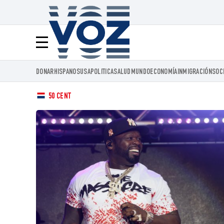
Voz.us
Menú
DONAR
HISPANOS
USA
POLITICA
SALUD
MUNDO
ECONOMÍA
INMIGRACIÓN
SOC
50 CENT