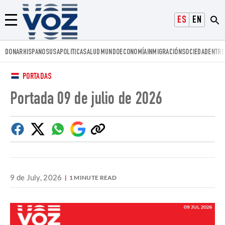
Voz.us
ESPAÑOL
ENGLISH
Menú
DONAR
HISPANOS
USA
POLITICA
SALUD
MUNDO
ECONOMÍA
INMIGRACIÓN
SOCIEDAD
ENTRE
PORTADAS
Portada 09 de julio de 2026
Facebook
Twitter
Whatsapp
Google
Copiar
Discover
enlace
9 de July, 2026
1 MINUTE READ