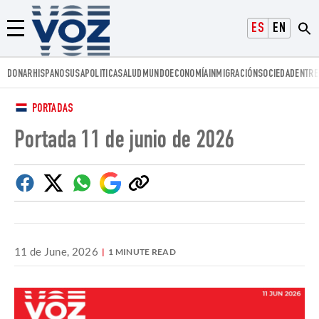
Voz.us
ESPAÑOL
ENGLISH
Menú
DONAR
HISPANOS
USA
POLITICA
SALUD
MUNDO
ECONOMÍA
INMIGRACIÓN
SOCIEDAD
ENTRE
PORTADAS
Portada 11 de junio de 2026
Facebook
Twitter
Whatsapp
Google
Copiar
Discover
enlace
11 de June, 2026
1 MINUTE READ