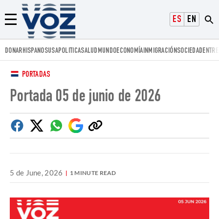
Voz.us
ESPAÑOL
ENGLISH
Menú
DONAR
HISPANOS
USA
POLITICA
SALUD
MUNDO
ECONOMÍA
INMIGRACIÓN
SOCIEDAD
ENTRE
PORTADAS
Portada 05 de junio de 2026
Facebook
Twitter
Whatsapp
Google
Copiar
Discover
enlace
5 de June, 2026
1 MINUTE READ