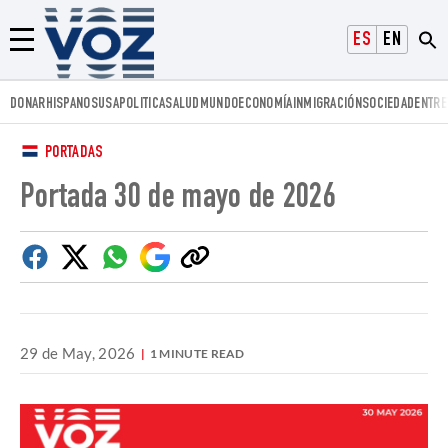
Voz.us
ESPAÑOL
ENGLISH
Menú
DONAR
HISPANOS
USA
POLITICA
SALUD
MUNDO
ECONOMÍA
INMIGRACIÓN
SOCIEDAD
ENTRE
PORTADAS
Portada 30 de mayo de 2026
Facebook
Twitter
Whatsapp
Google
Copiar
Discover
enlace
29 de May, 2026
1 MINUTE READ