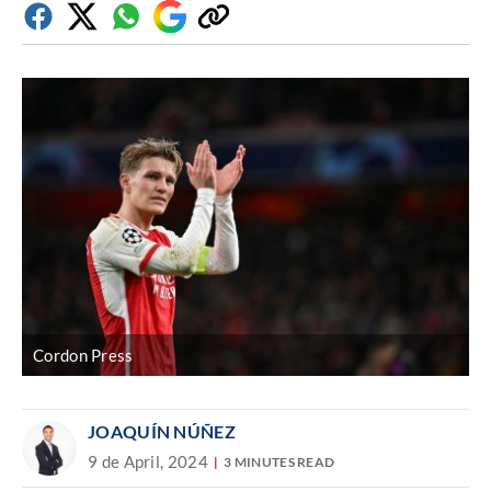
Facebook
Twitter
Whatsapp
Google
Copiar
Discover
enlace
Cordon Press
JOAQUÍN NÚÑEZ
9 de April, 2024
3 MINUTES READ