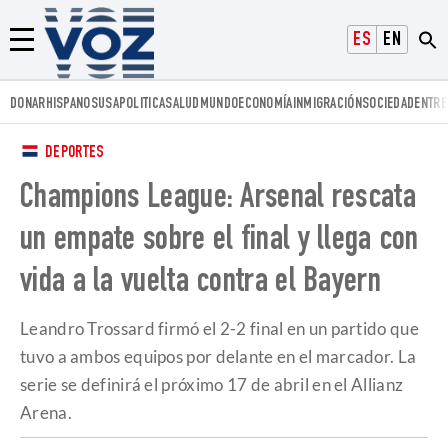
Voz.us
ESPAÑOL
ENGLISH
Menú
DONAR
HISPANOS
USA
POLITICA
SALUD
MUNDO
ECONOMÍA
INMIGRACIÓN
SOCIEDAD
ENTRE
DEPORTES
Champions League: Arsenal rescata
un empate sobre el final y llega con
vida a la vuelta contra el Bayern
Leandro Trossard firmó el 2-2 final en un partido que
tuvo a ambos equipos por delante en el marcador. La
serie se definirá el próximo 17 de abril en el Allianz
Arena.