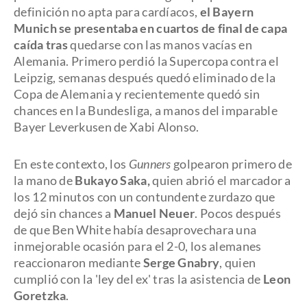
definición no apta para cardíacos,
el Bayern
Munich se presentaba en cuartos de final de capa
caída tras
quedarse con las manos vacías en
Alemania. Primero perdió la Supercopa contra el
Leipzig, semanas después quedó eliminado de la
Copa de Alemania y recientemente quedó sin
chances en la Bundesliga, a manos del imparable
Bayer Leverkusen de Xabi Alonso.
En este contexto, los
Gunners
golpearon primero de
la mano de
Bukayo Saka,
quien abrió el marcador a
los 12 minutos con un contundente zurdazo que
dejó sin chances a
Manuel Neuer
. Pocos después
de que Ben White había desaprovechara una
inmejorable ocasión para el 2-0, los alemanes
reaccionaron mediante
Serge Gnabry
, quien
cumplió con la 'ley del ex' tras la asistencia de
Leon
Goretzka
.