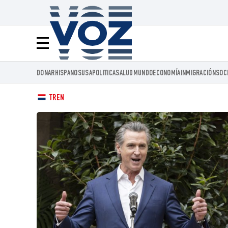
Voz.us
Menú
DONAR
HISPANOS
USA
POLITICA
SALUD
MUNDO
ECONOMÍA
INMIGRACIÓN
SOC
TREN