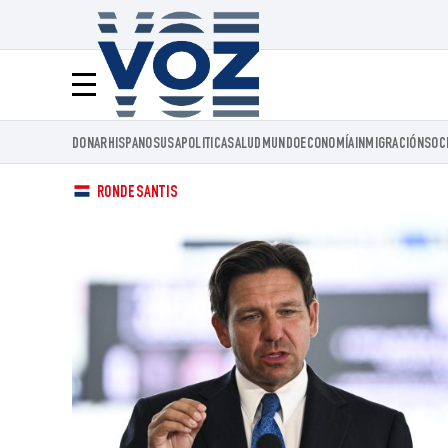
Voz.us
Menú
DONAR
HISPANOS
USA
POLITICA
SALUD
MUNDO
ECONOMÍA
INMIGRACIÓN
SOC
RONDESANTIS