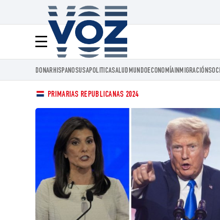
Voz.us
Menú
DONAR
HISPANOS
USA
POLITICA
SALUD
MUNDO
ECONOMÍA
INMIGRACIÓN
SOC
PRIMARIAS REPUBLICANAS 2024