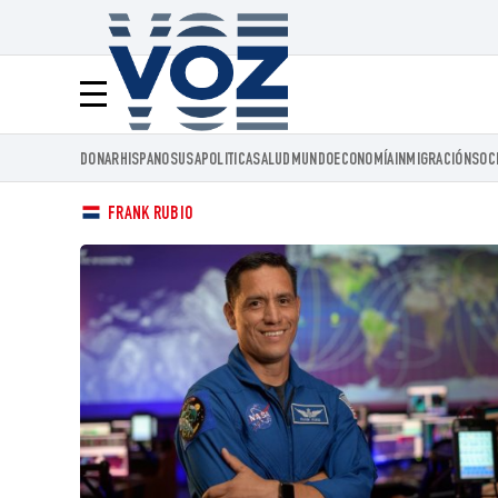
Voz.us
Menú
DONAR
HISPANOS
USA
POLITICA
SALUD
MUNDO
ECONOMÍA
INMIGRACIÓN
SOC
FRANK RUBIO