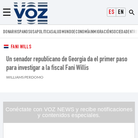
Voz.us
ESPAÑOL
ENGLISH
Menú
DONAR
HISPANOS
USA
POLITICA
SALUD
MUNDO
ECONOMÍA
INMIGRACIÓN
SOCIEDAD
ENTRE
FANI WILLS
Un senador republicano de Georgia da el primer paso
para investigar a la fiscal Fani Willis
WILLIAMS PERDOMO
Conéctate con VOZ NEWS y recibe notificaciones
y contenidos especiales.