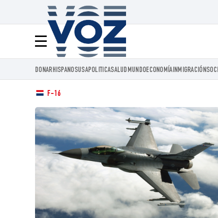
Voz.us
Menú
DONAR
HISPANOS
USA
POLITICA
SALUD
MUNDO
ECONOMÍA
INMIGRACIÓN
SOC
F-16